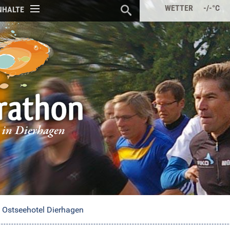
WETTER -/-°C
INHALTE
Ostseehotel Dierhagen